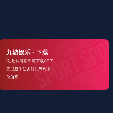
九游娱乐 - 下载
(注册账号后即可下载APP)
完成新手任务好礼等您来
价值高